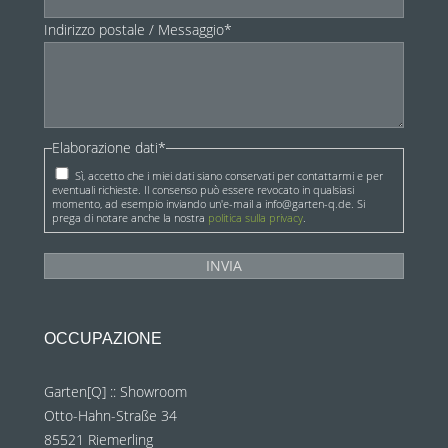
Indirizzo postale / Messaggio*
Elaborazione dati*
Sì, accetto che i miei dati siano conservati per contattarmi e per
eventuali richieste. Il consenso può essere revocato in qualsiasi
momento, ad esempio inviando un'e-mail a info@garten-q.de. Si
prega di notare anche la nostra
politica sulla privacy
.
OCCUPAZIONE
Garten[Q] :: Showroom
Otto-Hahn-Straße 34
85521 Riemerling