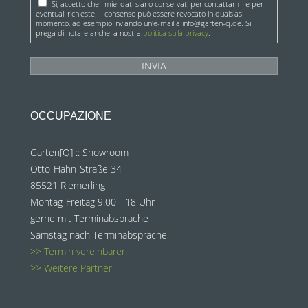
Sì, accetto che i miei dati siano conservati per contattarmi e per
eventuali richieste. Il consenso può essere revocato in qualsiasi
momento, ad esempio inviando un'e-mail a info@garten-q.de. Si
prega di notare anche la nostra
politica sulla privacy
.
OCCUPAZIONE
Garten[Q] :: Showroom
Otto-Hahn-Straße 34
85521 Riemerling
Montag-Freitag 9.00 - 18 Uhr
gerne mit Terminabsprache
Samstag nach Terminabsprache
>> Termin vereinbaren
>> Weitere Partner