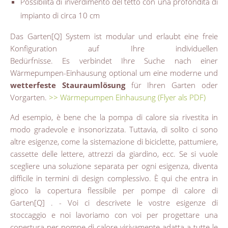
Possibilità di inverdimento del tetto con una profondità di
impianto di circa 10 cm
Das Garten[Q] System ist modular und erlaubt eine freie
Konfiguration auf Ihre individuellen
Bedürfnisse. Es verbindet Ihre Suche nach einer
Wärmepumpen-Einhausung optional um eine moderne und
wetterfeste Stauraumlösung
für Ihren Garten oder
Vorgarten.
>> Wärmepumpen Einhausung (Flyer als PDF)
Ad esempio, è bene che la pompa di calore sia rivestita in
modo gradevole e insonorizzata. Tuttavia, di solito ci sono
altre esigenze, come la sistemazione di biciclette, pattumiere,
cassette delle lettere, attrezzi da giardino, ecc. Se si vuole
scegliere una soluzione separata per ogni esigenza, diventa
difficile in termini di design complessivo. È qui che entra in
gioco la copertura flessibile per pompe di calore di
Garten[Q] . - Voi ci descrivete le vostre esigenze di
stoccaggio e noi lavoriamo con voi per progettare una
copertura per pompe di calore visivamente adatta a tutte le